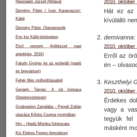
2010. október 
Hajónapló József Attilával
Hát ez az B
Demény Péter / Ivan Karamazov/:
Kábé
kívülálló ne
Demény Péter. Operamesék
demivanna
:
Egy kis Káfé-történelem
2010. október 
Első versem (költészet napi
antológia, 2016)
Erről az ör
Faludy György és az esőerdő (napló
én – olvaso
és breviárium)
Fehér Illés műfordításaiból
Keszthelyi 
Gergely Tamás: A rút kiskasa
2010. október 
(Detektivtörténet)
Érdekes do
Gyalogúton Zanglába – Pengő Zoltán
vagy a vasa
utazása Kőrösi Csoma nyomában
tegyük fel
Hm – Hajdú Mónika fotórovata
másként mon
Kis Elekes Ferenc-breviárium