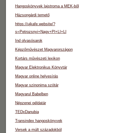
Hangoskönyvek lajstroma a MEK-ből
Házsongárdi temető
https://ujkafe.website/?
s=Petrozsnyi+Nagy+Pl+LI+LI
Ind olvasósarok
Képzőművészet Magyarországon
Kortárs művészeti lexikon
Magyar Elektronikus Könyvtár
Magyar online helyesírás
Magyar szinonima szótár
Magyarul Babelben
Népzenei példatár
TEDxDanubia
Transindex hangoskönyvek
Versek a múlt századokból