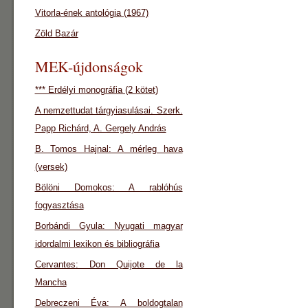
Vitorla-ének antológia (1967)
Zöld Bazár
MEK-újdonságok
*** Erdélyi monográfia (2 kötet)
A nemzettudat tárgyiasulásai. Szerk.
Papp Richárd, A. Gergely András
B. Tomos Hajnal: A mérleg hava
(versek)
Bölöni Domokos: A rablóhús
fogyasztása
Borbándi Gyula: Nyugati magyar
idordalmi lexikon és bibliográfia
Cervantes: Don Quijote de la
Mancha
Debreczeni Éva: A boldogtalan