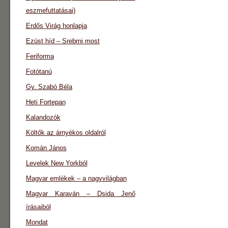
eszmefuttatásai)
Erdős Virág honlapja
Ezüst híd – Srebrni most
Feriforma
Fotótanú
Gy. Szabó Béla
Heti Fortepan
Kalandozók
Költők az árnyékos oldalról
Komán János
Levelek New Yorkból
Magyar emlékek – a nagyvilágban
Magyar Karaván – Dsida Jenő
írásaiból
Mondat