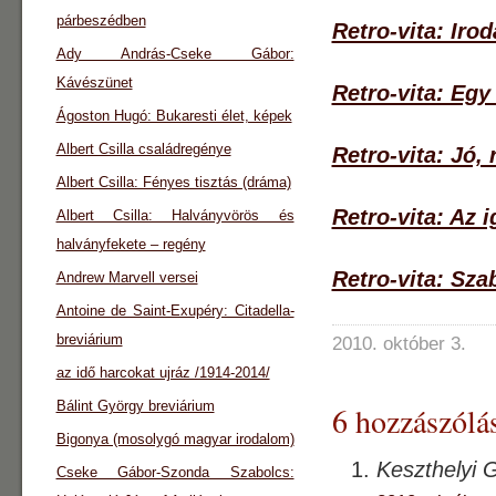
párbeszédben
Retro-vita: Ir
Ady András-Cseke Gábor:
Kávészünet
Retro-vita: Eg
Ágoston Hugó: Bukaresti élet, képek
Albert Csilla családregénye
Retro-vita: Jó, 
Albert Csilla: Fényes tisztás (dráma)
Retro-vita: Az 
Albert Csilla: Halványvörös és
halványfekete – regény
Retro-vita: Sz
Andrew Marvell versei
Antoine de Saint-Exupéry: Citadella-
breviárium
2010. október 3.
az idő harcokat ujráz /1914-2014/
Bálint György breviárium
6 hozzászólás
Bigonya (mosolygó magyar irodalom)
Keszthelyi 
Cseke Gábor-Szonda Szabolcs: