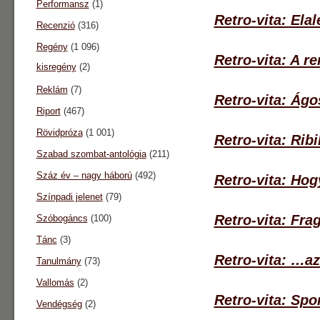
Performansz
(1)
Retro-vita: Elalé
Recenzió
(316)
Regény
(1 096)
Retro-vita: A re
kisregény
(2)
Reklám
(7)
Retro-vita: Ág
Riport
(467)
Rövidpróza
(1 001)
Retro-vita: Ribi
Szabad szombat-antológia
(211)
Száz év – nagy háború
(492)
Retro-vita: Ho
Színpadi jelenet
(79)
Retro-vita: Fr
Szóbogáncs
(100)
Tánc
(3)
Retro-vita: …a
Tanulmány
(73)
Vallomás
(2)
Retro-vita: Spo
Vendégség
(2)