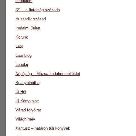
eirodalom
f21 – a fiatalság százada
Huszadik század
Irodalmi Jelen
Korunk
Látó
Látó blog
Lenolaj
Népújság – Múzsa irodalmi melléklet
Spanyolnátha
Új Hét
Új Könyvpiac
Várad folyóirat
Világhírnév
Xantusz – határon túli könyvek