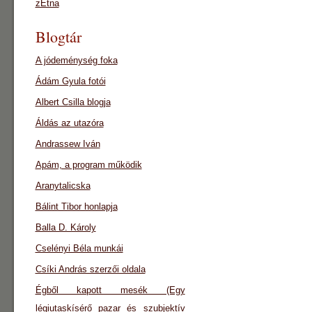
zEtna
Blogtár
A jódeménység foka
Ádám Gyula fotói
Albert Csilla blogja
Áldás az utazóra
Andrassew Iván
Apám, a program működik
Aranytalicska
Bálint Tibor honlapja
Balla D. Károly
Cselényi Béla munkái
Csíki András szerzői oldala
Égből kapott mesék (Egy
légiutaskísérő pazar és szubjektív