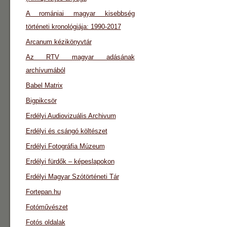
A romániai magyar kisebbség
történeti kronológiája: 1990-2017
Arcanum kézikönyvtár
Az RTV magyar adásának
archívumából
Babel Matrix
Bigpikcsör
Erdélyi Audiovizuális Archivum
Erdélyi és csángó költészet
Erdélyi Fotográfia Múzeum
Erdélyi fürdők – képeslapokon
Erdélyi Magyar Szótörténeti Tár
Fortepan.hu
Fotóművészet
Fotós oldalak