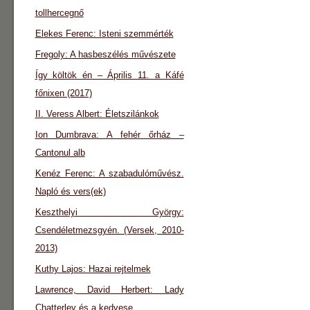
tollhercegnő
Elekes Ferenc: Isteni szemmérték
Fregoly: A hasbeszélés művészete
Így költök én – Április 11. a Káfé
főnixen (2017)
II. Veress Albert: Életszilánkok
Ion Dumbrava: A fehér őrház –
Cantonul alb
Kenéz Ferenc: A szabadulóművész.
Napló és vers(ek)
Keszthelyi György:
Csendéletmezsgyén. (Versek, 2010-
2013)
Kuthy Lajos: Hazai rejtelmek
Lawrence, David Herbert: Lady
Chatterley és a kedvese