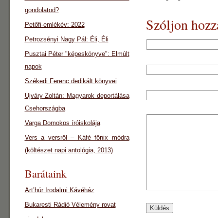
gondolatod?
Szóljon hozz
Petőfi-emlékév: 2022
Petrozsényi Nagy Pál: Éli, Éli
Pusztai Péter "képeskönyve": Elmúlt
napok
Székedi Ferenc dedikált könyvei
Ujváry Zoltán: Magyarok deportálása
Csehországba
Varga Domokos íróiskolája
Vers a versről – Káfé főnix módra
(költészet napi antológia, 2013)
Barátaink
Art’húr Irodalmi Kávéház
Bukaresti Rádió Vélemény rovat