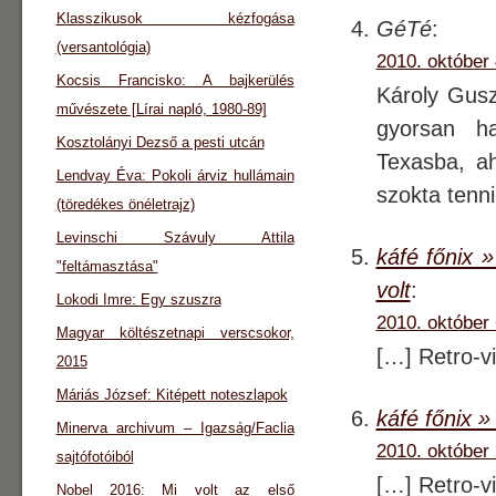
Klasszikusok kézfogása
GéTé
:
(versantológia)
2010. október 
Kocsis Francisko: A bajkerülés
Károly Gusz
művészete [Lírai napló, 1980-89]
gyorsan ha
Kosztolányi Dezső a pesti utcán
Texasba, ah
Lendvay Éva: Pokoli árviz hullámain
szokta tenn
(töredékes önéletrajz)
Levinschi Szávuly Attila
káfé főnix 
"feltámasztása"
volt
:
Lokodi Imre: Egy szuszra
2010. október 
Magyar költészetnapi verscsokor,
[…] Retro-v
2015
Máriás József: Kitépett noteszlapok
káfé főnix »
Minerva archivum – Igazság/Faclia
2010. október 
sajtófotóiból
[…] Retro-v
Nobel 2016: Mi volt az első