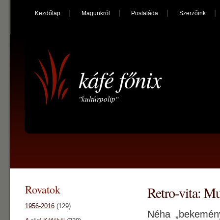
Kezdőlap
Magunkról
Postaláda
Szerzőink
káfé főnix
"kultúrpolip"
Rovatok
Retro-vita: M
1956-2016
(129)
Néha „bekemény