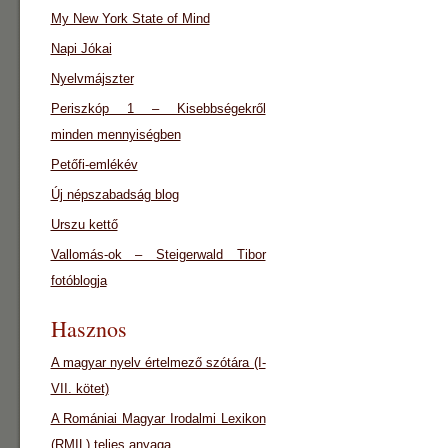
My New York State of Mind
Napi Jókai
Nyelvmájszter
Periszkóp 1 – Kisebbségekről
minden mennyiségben
Petőfi-emlékév
Új népszabadság blog
Urszu kettő
Vallomás-ok – Steigerwald Tibor
fotóblogja
Hasznos
A magyar nyelv értelmező szótára (I-
VII. kötet)
A Romániai Magyar Irodalmi Lexikon
(RMIL) teljes anyaga