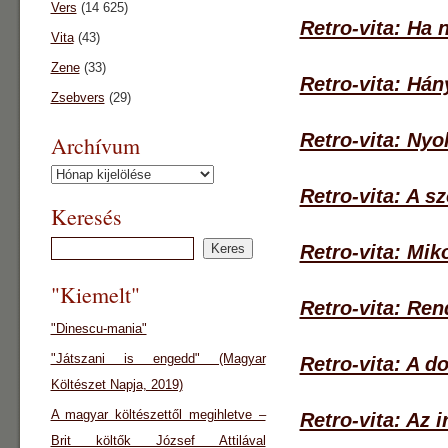
Vers
(14 625)
Retro-vita: Ha n
Vita
(43)
Zene
(33)
Retro-vita: Hány
Zsebvers
(29)
Retro-vita: Nyo
Archívum
Archívum
Retro-vita: A s
Keresés
Retro-vita: Mik
"Kiemelt"
Retro-vita: Ren
"Dinescu-mania"
"Játszani is engedd" (Magyar
Retro-vita: A d
Költészet Napja, 2019)
A magyar költészettől megihletve –
Retro-vita: Az 
Brit költők József Attilával