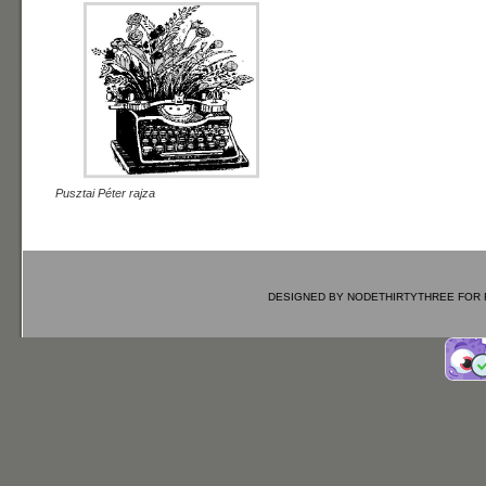
Pusztai Péter rajza
DESIGNED BY
NODETHIRTYTHREE
FOR