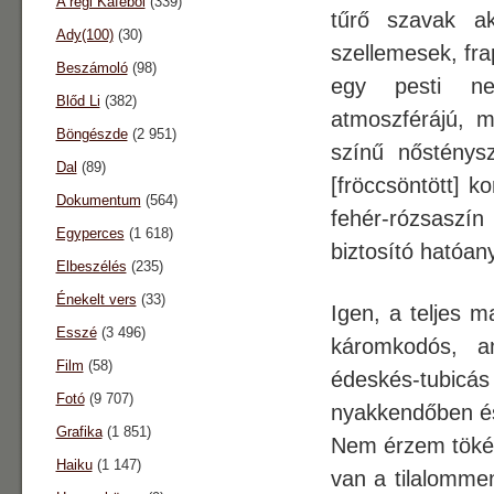
A régi Káféból
(339)
tűrő szavak ak
Ady(100)
(30)
szellemesek, fra
Beszámoló
(98)
egy pesti ne
Blőd Li
(382)
atmoszférájú, m
Böngészde
(2 951)
színű nősténys
Dal
(89)
[fröccsöntött] 
Dokumentum
(564)
fehér-rózsaszín
Egyperces
(1 618)
biztosító hatóan
Elbeszélés
(235)
Énekelt vers
(33)
Igen, a teljes 
Esszé
(3 496)
káromkodós, a
Film
(58)
édeskés-tubic
Fotó
(9 707)
nyakkendőben és
Grafika
(1 851)
Nem érzem töké
Haiku
(1 147)
van a tilalomme