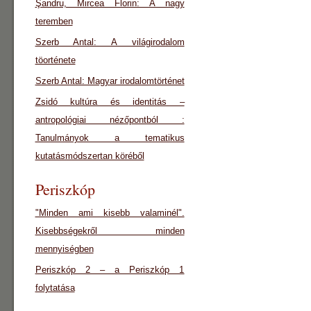
Şandru, Mircea Florin: A nagy
teremben
Szerb Antal: A világirodalom
töorténete
Szerb Antal: Magyar irodalomtörténet
Zsidó kultúra és identitás –
antropológiai nézőpontból :
Tanulmányok a tematikus
kutatásmódszertan köréből
Periszkóp
"Minden ami kisebb valaminél".
Kisebbségekről minden
mennyiségben
Periszkóp 2 – a Periszkóp 1
folytatása