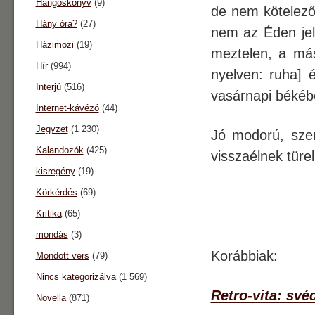
Hangoskönyv
(9)
de nem kötelező
Hány óra?
(27)
nem az Éden jel
Házimozi
(19)
meztelen, a más
Hír
(994)
nyelven: ruha] 
Interjú
(516)
vasárnapi békéb
Internet-kávézó
(44)
Jegyzet
(1 230)
Jó modorú, sze
Kalandozók
(425)
visszaélnek tür
kisregény
(19)
Körkérdés
(69)
Kritika
(65)
mondás
(3)
Korábbiak:
Mondott vers
(79)
Nincs kategorizálva
(1 569)
Retro-vita: své
Novella
(871)