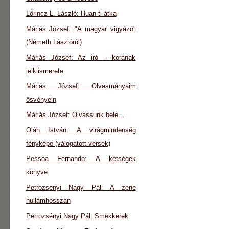
Lőrincz L. László: Huan-ti átka
Máriás József: "A magyar vigyázó"
(Németh Lászlóról)
Máriás József: Az iró – korának
lelkiismerete
Máriás József: Olvasmányaim
ösvényein
Máriás József: Olvassunk bele…
Oláh István: A virágmindenség
fényképe (válogatott versek)
Pessoa Fernando: A kétségek
könyve
Petrozsényi Nagy Pál: A zene
hullámhosszán
Petrozsényi Nagy Pál: Smekkerek