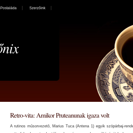
Postaláda
Szerzőink
őnix
Retro-vita: Amikor Pruteanunak igaza volt
A rutinos mûsorvezetô, Marius Tuca (Antena 1) egyik szópárbaj-ren