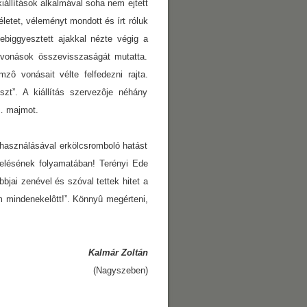
iállítások alkalmával soha nem ejtett
téletet, véleményt mondott és írt róluk
lebiggyesztett ajakkal nézte végig a
tvonások összevisszaságát mutatta.
zô vonásait vélte felfedezni rajta.
zt”. A kiállítás szervezôje néhány
… majmot.
lhasználásával erkölcsromboló hatást
velésének folyamatában! Terényi Ede
jai zenével és szóval tettek hitet a
am mindenekelôtt!”. Könnyû megérteni,
Kalmár Zoltán
(Nagyszeben)