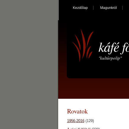
Kezdőlap
Magunkról
káfé f
"kultúrpolip"
Rovatok
1956-2016
(129)