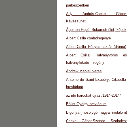
párbeszédben
Ady András-Cseke Gábor:
Kávészünet
Ágoston Hugó: Bukaresti élet, képek
Albert Csilla családregénye
Albert Csilla: Fényes tisztás (dráma)
Albert Csilla: Halványvörös és
halványfekete – regény
Andrew Marvell versei
Antoine de Saint-Exupéry: Citadella-
breviárium
az idő harcokat ujráz /1914-2014/
Bálint György breviárium
Bigonya (mosolygó magyar irodalom)
Cseke Gábor-Szonda Szabolcs: