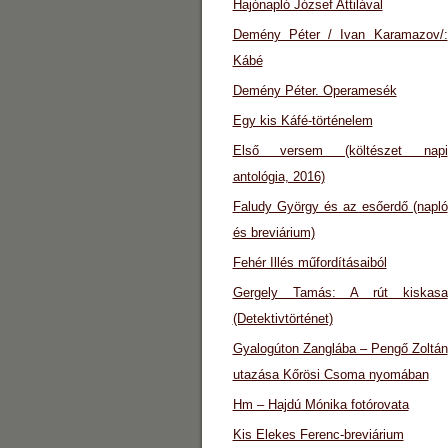
Hajónapló József Attilával
Demény Péter / Ivan Karamazov/:
Kábé
Demény Péter. Operamesék
Egy kis Káfé-történelem
Első versem (költészet napi
antológia, 2016)
Faludy György és az esőerdő (napló
és breviárium)
Fehér Illés műfordításaiból
Gergely Tamás: A rút kiskasa
(Detektivtörténet)
Gyalogúton Zanglába – Pengő Zoltán
utazása Kőrösi Csoma nyomában
Hm – Hajdú Mónika fotórovata
Kis Elekes Ferenc-breviárium