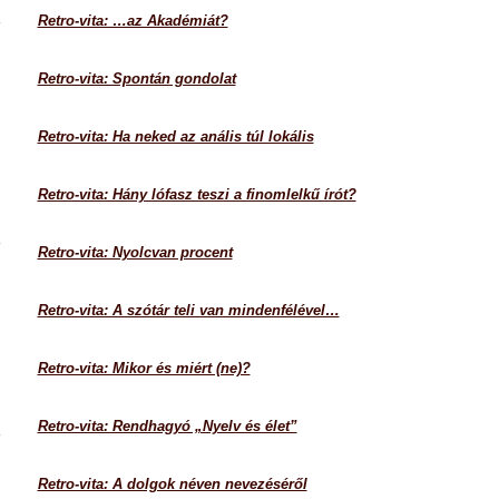
Retro-vita: …az Akadémiát?
Retro-vita: Spontán gondolat
Retro-vita: Ha neked az anális túl lokális
Retro-vita: Hány lófasz teszi a finomlelkű írót?
Retro-vita: Nyolcvan procent
Retro-vita: A szótár teli van mindenfélével…
Retro-vita: Mikor és miért (ne)?
Retro-vita: Rendhagyó „Nyelv és élet”
Retro-vita: A dolgok néven nevezéséről