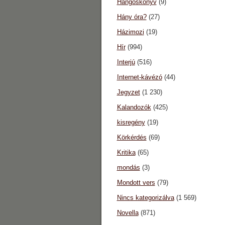
Hangoskönyv
(9)
Hány óra?
(27)
Házimozi
(19)
Hír
(994)
Interjú
(516)
Internet-kávézó
(44)
Jegyzet
(1 230)
Kalandozók
(425)
kisregény
(19)
Körkérdés
(69)
Kritika
(65)
mondás
(3)
Mondott vers
(79)
Nincs kategorizálva
(1 569)
Novella
(871)