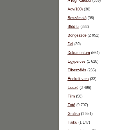
A régi Káféból
(339)
Ady(100)
(30)
Beszámoló
(98)
Blőd Li
(382)
Böngészde
(2 951)
Dal
(89)
Dokumentum
(564)
Egyperces
(1 618)
Elbeszélés
(235)
Énekelt vers
(33)
Esszé
(3 496)
Film
(58)
Fotó
(9 707)
Grafika
(1 851)
Haiku
(1 147)