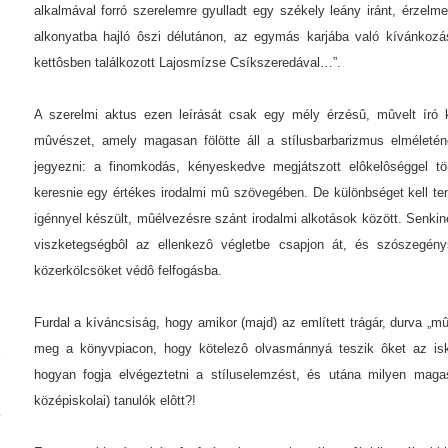
alkalmával forró szerelemre gyulladt egy székely leány iránt, érzelme
alkonyatba hajló ôszi délutánon, az egymás karjába való kívánkozá
kettôsben találkozott Lajosmízse Csíkszeredával…”.
A szerelmi aktus ezen leírását csak egy mély érzésû, mûvelt író k
mûvészet, amely magasan fölötte áll a stílusbarbarizmus elméletén
jegyezni: a finomkodás, kényeskedve megjátszott elôkelôséggel t
keresnie egy értékes irodalmi mû szövegében. De különbséget kell te
igénnyel készült, mûélvezésre szánt irodalmi alkotások között. Senkine
viszketegségbôl az ellenkezô végletbe csapjon át, és szószegény
közerkölcsöket védô felfogásba.
Furdal a kíváncsiság, hogy amikor (majd) az említett trágár, durva „m
meg a könyvpiacon, hogy kötelezô olvasmánnyá teszik ôket az is
hogyan fogja elvégeztetni a stíluselemzést, és utána milyen magas
középiskolai) tanulók elôtt?!