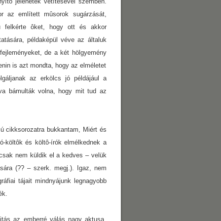
nyító jelenetek vetítésével szemben.
kor az említett mûsorok sugárzását,
 felkérte ôket, hogy ott és akkor
atására, példaképül véve az általuk
 fejleményeket,
de a két hölgyemény
enin is azt mondta, hogy az elméletet
olgáljanak az erkölcs jó példájául a
va bámulták volna, hogy mit tud az
jú cikksorozatra bukkantam, Miért és
-költôk és költô-írók elmélkednek a
csak nem küldik el a kedves – velük
sára (?? – szerk. megj.). Igaz, nem
áfiai tájait mindnyájunk legnagyobb
ék.
itás az emberré válás nagy aktusa,