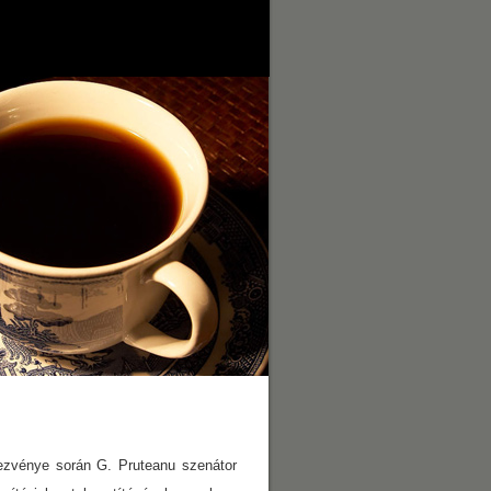
dezvénye során G. Pruteanu szenátor