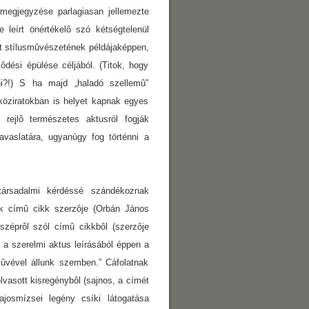
 megjegyzése parlagiasan jellemezte
e leírt önértékelô szó kétségtelenül
t stílusmûvészetének példájaképpen,
ési épülése céljából. (Titok, hogy
ni?!) S ha majd „haladó szellemû”
 köziratokban is helyet kapnak egyes
rejlô természetes aktusról fogják
avaslatára, ugyanúgy fog történni a
társadalmi kérdéssé szándékoznak
ak címû cikk szerzôje (Orbán János
zéprôl szól címû cikkbôl (szerzôje
 a szerelmi aktus leírásából éppen a
ûvével állunk szemben.” Cáfolatnak
lvasott kisregénybôl (sajnos, a címét
ajosmízsei legény csíki látogatása