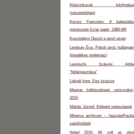
Klasszikusok kézfogása
(versantológia)
Kocsis Francisko: A bajkerülés
művészete [Lírai napló, 1980-89]
Kosztolányi Dezső a pesti utcán
Lendvay Éva: Pokoli árviz hullámain
(töredékes önéletrajz)
Levinschi Szávuly Attila
"feltámasztása"
Lokodi Imre: Egy szuszra
Magyar költészetnapi verscsokor,
2015
Máriás József: Kitépett noteszlapok
Minerva archivum – Igazság/Faclia
sajtófotóiból
Nobel 2016: Mi volt az első