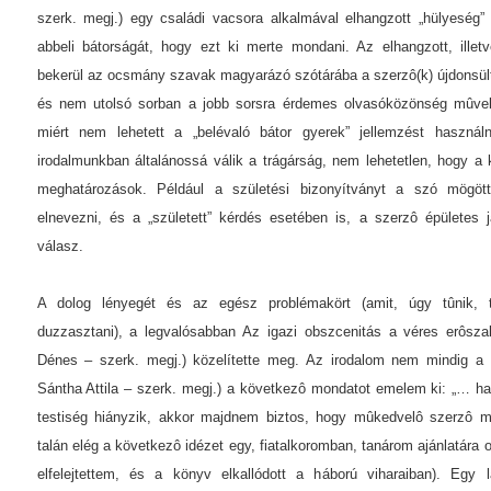
szerk. megj.) egy családi vacsora alkalmával elhangzott „hülyeség”
abbeli bátorságát, hogy ezt ki merte mondani. Az elhangzott, illetv
bekerül az ocsmány szavak magyarázó szótárába a szerzô(k) újdonsül
és nem utolsó sorban a jobb sorsra érdemes olvasóközönség mûvelôd
miért nem lehetett a „belévaló bátor gyerek” jellemzést használ
irodalmunkban általánossá válik a trágárság, nem lehetetlen, hogy a
meghatározások. Például a születési bizonyítványt a szó mögött 
elnevezni, és a „született” kérdés esetében is, a szerzô épületes j
válasz.
A dolog lényegét és az egész problémakört (amit, úgy tûnik, 
duzzasztani), a legvalósabban Az igazi obszcenitás a véres erôsz
Dénes – szerk. megj.) közelítette meg. Az irodalom nem mindig a s
Sántha Attila – szerk. megj.) a következô mondatot emelem ki: „… ha
testiség hiányzik, akkor majdnem biztos, hogy mûkedvelô szerzô m
talán elég a következô idézet egy, fiatalkoromban, tanárom ajánlatára o
elfelejtettem, és a könyv elkallódott a háború viharaiban). Egy l