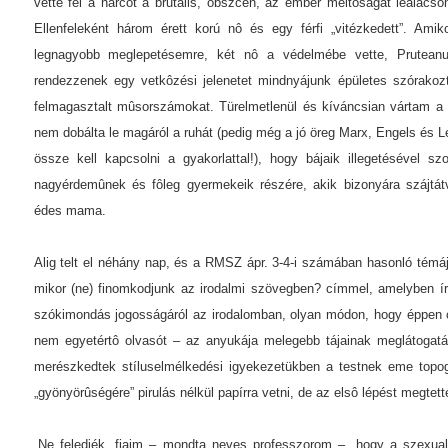
vette fel a harcot a brutális, obszcén, az ember méltóságát lealacso
Ellenfeleként három érett korú nô és egy férfi „vitézkedett”. Ami
legnagyobb meglepetésemre, két nô a védelmébe vette, Pruteanu
rendezzenek egy vetkôzési jelenetet mindnyájunk épületes szórakozt
felmagasztalt mûsorszámokat. Türelmetlenül és kíváncsian vártam a
nem dobálta le magáról a ruhát (pedig még a jó öreg Marx, Engels és L
össze kell kapcsolni a gyakorlattal!), hogy bájaik illegetésével sz
nagyérdemûnek és fôleg gyermekeik részére, akik bizonyára szájtát
édes mama.
Alig telt el néhány nap, és a RMSZ ápr. 3-4-i számában hasonló témá
mikor (ne) finomkodjunk az irodalmi szövegben? címmel, amelyben író
szókimondás jogosságáról az irodalomban, olyan módon, hogy éppen 
nem egyetértô olvasót – az anyukája melegebb tájainak meglátogatá
merészkedtek stíluselmélkedési igyekezetükben a testnek eme topogr
„gyönyörûségére” pirulás nélkül papírra vetni, de az elsô lépést megtett
„Ne feledjék, fiaim – mondta neves professzorom –, hogy a szexual