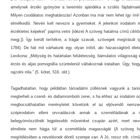
amelynek érzéki gyönyöre a teremtés ajándéka a szülés fájdalmaiér
Milyen csodálatos meghatározás! Azonban ma már nem lehet így írni! 
elmélkedôi. Nevén kell nevezni a gyermeket. A jelenkori irodalom i
érzékletes képeket” papírra vetni (idézet A szöveg hatalma címû cikkb
megj.]). Így került terítékre, a trágár szavak, szövegek megírását ig
1784). De hát mit várhatunk egy olyan írótól, aki házasságtörô élete
Lexikona: „Mélység és határtalan felületesség, bámulatos világosság 
érzés és aljas pornográfia szüntelenül váltakoznak irataiban. Úgy, 
rajzolni róla.” (5. kötet, 516. old.).
Tagadhatatlan, hogy példátlan társadalmi züllésnek vagyunk a tanúi
megterheli a csend- és dallamromboló zene, s ha ehhez az irodalom o
megbocsáthatatlan merényletet követünk el az eljövendô nemzed
szépirodalom elleni orvvadászok annak a szemétládának a ma
belegyömöszölnék legjelesebb mûveinket csupán azért, mert nevez
elmélete nem hágja túl a szemétláda magasságát (A szöveg ha
megítélésében a nevelésnek döntô szerepe van. A Jó, rossz stb. címû