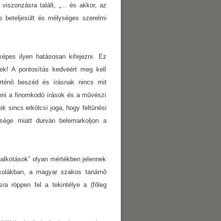
 viszonzásra talált, „… és akkor, az
s beteljesült és mélységes szerelmi
épes ilyen hatásosan kifejezni. Ez
ek! A pontosítás kedvéért meg kell
örténô beszéd és írásnak nincs mit
nni a finomkodó írások és a mûvészi
k sincs erkölcsi joga, hogy feltûnési
sége miatt durván belemarkoljon a
ûalkotások” olyan mértékben jelennek
kolákban, a magyar szakos tanárnô
ra röppen fel a tekintélye a (fôleg