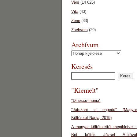
Vers
(14 625)
Vita
(43)
Zene
(33)
Zsebvers
(29)
Archívum
Archívum
Keresés
"Kiemelt"
"Dinescu-mania"
"Játszani is engedd" (Magyar
Költészet Napja, 2019)
A magyar költészettől megihletve –
Brit költők József Attilával