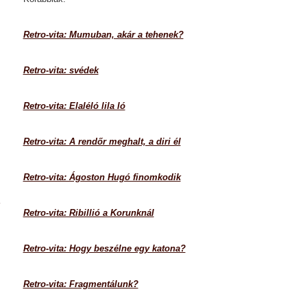
Retro-vita: Mumuban, akár a tehenek?
Retro-vita: svédek
Retro-vita: Elaléló lila ló
Retro-vita: A rendőr meghalt, a diri él
Retro-vita: Ágoston Hugó finomkodik
Retro-vita: Ribillió a Korunknál
Retro-vita: Hogy beszélne egy katona?
Retro-vita: Fragmentálunk?