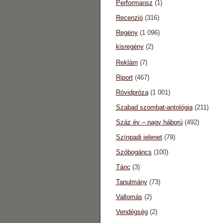
Performansz
(1)
Recenzió
(316)
Regény
(1 096)
kisregény
(2)
Reklám
(7)
Riport
(467)
Rövidpróza
(1 001)
Szabad szombat-antológia
(211)
Száz év – nagy háború
(492)
Színpadi jelenet
(79)
Szóbogáncs
(100)
Tánc
(3)
Tanulmány
(73)
Vallomás
(2)
Vendégség
(2)