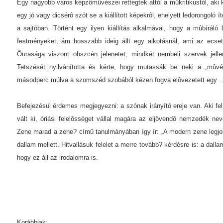
Egy nagyobb város képzômûvészei rettegtek attól a mûkritikustól, aki k
egy jó vagy dicsérô szót se a kiállított képekrôl, ehelyett ledorongoló í
a sajtóban. Történt egy ilyen kiállítás alkalmával, hogy a mûbíráló 
festményeket, ám hosszabb ideig állt egy alkotásnál, ami az ecse
Ôurasága viszont obszcén jelenetet, mindkét nembeli szervek jellem
Tetszését nyilvánította és kérte, hogy mutassák be neki a „mûvés
másodperc múlva a szomszéd szobából kézen fogva elôvezetett egy 
Befejezésül érdemes megjegyezni: a szónak irányító ereje van. Aki fe
vált ki, óriási felelôsséget vállal magára az eljövendô nemzedék ne
Zene marad a zene? címû tanulmányában így ír: „A modern zene legjobb
dallam mellett. Hitvallásuk felelet a merre tovább? kérdésre is: a dall
hogy ez áll az irodalomra is.
Korábbiak: