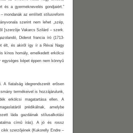
t és a gyermeknevelés gondjaiért.”
– mondanák az említett stílusreform
rányvonala szerint nem lehet „szép,
ôl [szerzôje Vakarcs Szilárd – szerk.
azolandó, Diderot francia író (1713-
t élt, és akirôl így ír a Révai Nagy
és kínos homály, emelkedett erkölcsi
hogy egységes képet éppen nem könnyû
. A fiatalság idegrendszerét erôsen
csmány termékeivel is hozzájárulunk,
ék erkölcsi magatartása ellen. A
gaslatáról prédikálnak, amelybe
ett láda gazdáinak stílusalkotási
talma címû írás). A jó és rossz
 cikk szerzôjének (Kukorelly Endre –