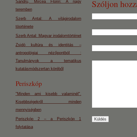
Szóljon hozz
Şandru, Mircea Florin: A nagy
teremben
Szerb Antal: A világirodalom
töorténete
Szerb Antal: Magyar irodalomtörténet
Zsidó kultúra és identitás –
antropológiai nézőpontból :
Tanulmányok a tematikus
kutatásmódszertan köréből
Periszkóp
"Minden ami kisebb valaminél".
Kisebbségekről minden
mennyiségben
Periszkóp 2 – a Periszkóp 1
folytatása