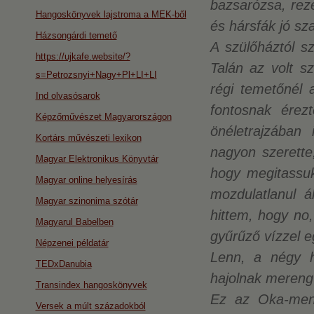
bazsarózsa, reze
Hangoskönyvek lajstroma a MEK-ből
és hársfák jó sza
Házsongárdi temető
A szülőháztól s
https://ujkafe.website/?
Talán az volt s
s=Petrozsnyi+Nagy+Pl+LI+LI
régi temetőnél 
Ind olvasósarok
fontosnak érez
Képzőművészet Magyarországon
önéletrajzában
Kortárs művészeti lexikon
nagyon szerette
Magyar Elektronikus Könyvtár
hogy megitassuk
Magyar online helyesírás
mozdulatlanul á
Magyar szinonima szótár
hittem, hogy no,
Magyarul Babelben
gyűrűző vízzel eg
Népzenei példatár
Lenn, a négy h
TEDxDanubia
hajolnak merengve
Transindex hangoskönyvek
Ez az Oka-menti
Versek a múlt századokból