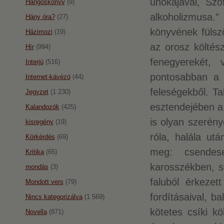
unokájával, Szó
Hangoskönyv
(9)
alkoholizmusa.
Hány óra?
(27)
könyvének fülsz
Házimozi
(19)
az orosz költész
Hír
(994)
fenegyerekét, 
Interjú
(516)
pontosabban a h
Internet-kávézó
(44)
feleségekből. T
Jegyzet
(1 230)
esztendejében a
Kalandozók
(425)
is olyan szerén
kisregény
(19)
róla, halála ut
Körkérdés
(69)
meg: csendese
Kritika
(65)
karosszékben, s
mondás
(3)
faluból érkezet
Mondott vers
(79)
fordításaival, b
Nincs kategorizálva
(1 569)
kötetes csíki kö
Novella
(871)