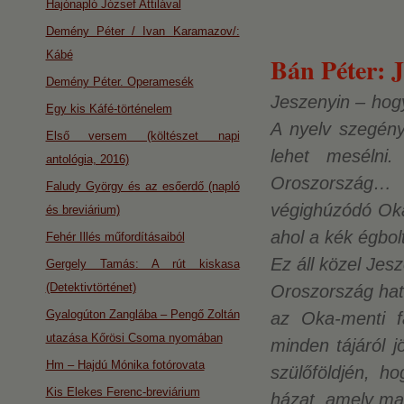
Hajónapló József Attilával
Demény Péter / Ivan Karamazov/:
Kábé
Bán Péter: J
Demény Péter. Operamesék
Jeszenyin – hog
Egy kis Káfé-történelem
A nyelv szegény
Első versem (költészet napi
lehet mesélni
antológia, 2016)
Oroszország… 
Faludy György és az esőerdő (napló
végighúzódó Oka,
és breviárium)
ahol a kék égbol
Fehér Illés műfordításaiból
Ez áll közel Jes
Gergely Tamás: A rút kiskasa
(Detektivtörténet)
Oroszország hat
Gyalogúton Zanglába – Pengő Zoltán
az Oka-menti fa
utazása Kőrösi Csoma nyomában
minden tájáról j
Hm – Hajdú Mónika fotórovata
szülőföldjén, h
Kis Elekes Ferenc-breviárium
házat, amely m