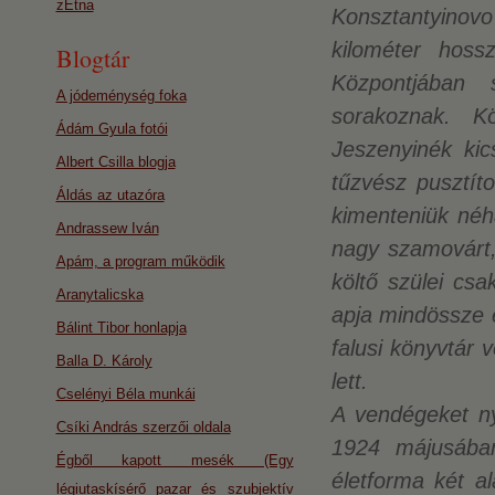
zEtna
Konsztantyinovo
kilométer hoss
Blogtár
Központjában 
A jódeménység foka
sorakoznak. 
Ádám Gyula fotói
Jeszenyinék ki
Albert Csilla blogja
tűzvész pusztíto
Áldás az utazóra
kimenteniük néhá
Andrassew Iván
nagy szamovárt,
Apám, a program működik
költő szülei csa
Aranytalicska
apja mindössze e
Bálint Tibor honlapja
falusi könyvtár
Balla D. Károly
lett.
Cselényi Béla munkái
A vendégeket ny
Csíki András szerzői oldala
1924 májusában
Égből kapott mesék (Egy
életforma két a
légiutaskísérő pazar és szubjektív