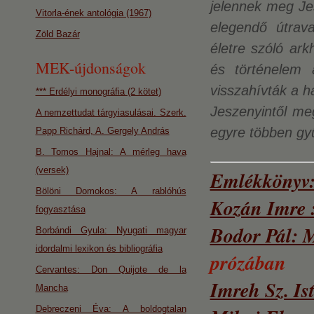
jelennek meg Jes
Vitorla-ének antológia (1967)
elegendő útraval
Zöld Bazár
életre szóló ark
MEK-újdonságok
és történelem 
visszahívták a h
*** Erdélyi monográfia (2 kötet)
Jeszenyintől meg
A nemzettudat tárgyiasulásai. Szerk.
egyre többen gy
Papp Richárd, A. Gergely András
B. Tomos Hajnal: A mérleg hava
(versek)
Emlékkönyv:
Bölöni Domokos: A rablóhús
Kozán Imre :
fogyasztása
Bodor Pál: 
Borbándi Gyula: Nyugati magyar
idordalmi lexikon és bibliográfia
prózában
Cervantes: Don Quijote de la
Imreh Sz. I
Mancha
Debreczeni Éva: A boldogtalan