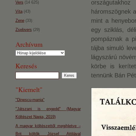
országutakhoz 
Vers
(14 625)
háromszögnek a 
Vita
(43)
mint a henyebor
Zene
(33)
egy sziklás, dél
Zsebvers
(29)
pompáznak a pi
Archívum
tájba simuló lev
Archívum
lágyszárú növény
Keresés
körbe is keríte
tennünk Bán Péte
"Kiemelt"
"Dinescu-mania"
"Játszani is engedd" (Magyar
Költészet Napja, 2019)
A magyar költészettől megihletve –
Brit költők József Attilával