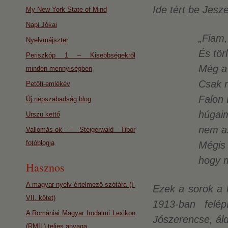
Ide tért be Jesze
My New York State of Mind
Napi Jókai
„Fiam,
Nyelvmájszter
És tör
Periszkóp 1 – Kisebbségekről
Még a 
minden mennyiségben
Csak n
Petőfi-emlékév
Falon 
Új népszabadság blog
húgaim
Urszu kettő
nem a
Vallomás-ok – Steigerwald Tibor
fotóblogja
Mégis 
hogy 
Hasznos
A magyar nyelv értelmező szótára (I-
Ezek a sorok a 
VII. kötet)
1913-ban felép
A Romániai Magyar Irodalmi Lexikon
Jószerencse, ál
(RMIL) teljes anyaga