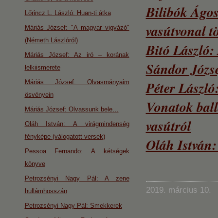
Bilibók Ágo
Lőrincz L. László: Huan-ti átka
vasútvonal t
Máriás József: "A magyar vigyázó"
(Németh Lászlóról)
Bitó László:
Máriás József: Az iró – korának
Sándor Józse
lelkiismerete
Máriás József: Olvasmányaim
Péter László
ösvényein
Vonatok ball
Máriás József: Olvassunk bele…
vasútról
Oláh István: A virágmindenség
fényképe (válogatott versek)
Oláh István
Pessoa Fernando: A kétségek
könyve
Petrozsényi Nagy Pál: A zene
2019. március 10.
hullámhosszán
Petrozsényi Nagy Pál: Smekkerek