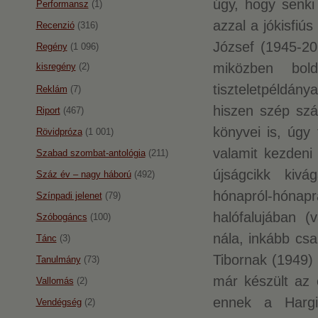
úgy, hogy senki
Performansz
(1)
azzal a jókisfiú
Recenzió
(316)
József (1945-20
Regény
(1 096)
miközben bo
kisregény
(2)
tiszteletpéldán
Reklám
(7)
hiszen szép szá
Riport
(467)
könyvei is, úgy
Rövidpróza
(1 001)
valamit kezdeni 
Szabad szombat-antológia
(211)
újságcikk kivá
Száz év – nagy háború
(492)
hónapról-hónap
Színpadi jelenet
(79)
halófalujában 
Szóbogáncs
(100)
nála, inkább cs
Tánc
(3)
Tibornak (1949) 
Tanulmány
(73)
már készült az e
Vallomás
(2)
ennek a Harg
Vendégség
(2)