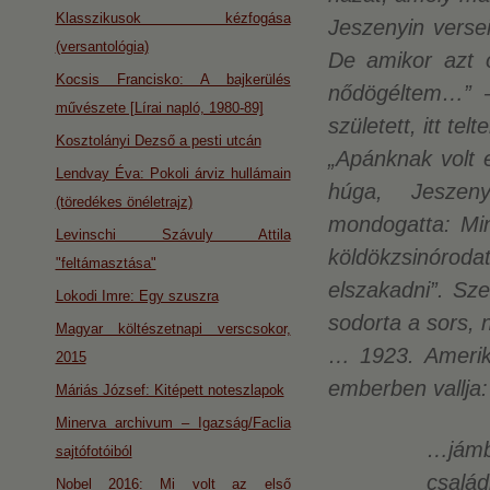
Klasszikusok kézfogása
Jeszenyin verse
(versantológia)
De amikor azt o
Kocsis Francisko: A bajkerülés
nődögéltem…” –
művészete [Lírai napló, 1980-89]
született, itt te
Kosztolányi Dezső a pesti utcán
„Apánknak volt 
Lendvay Éva: Pokoli árviz hullámain
húga, Jeszen
(töredékes önéletrajz)
mondogatta: Min
Levinschi Szávuly Attila
köldökzsinórod
"feltámasztása"
elszakadni”. Sz
Lokodi Imre: Egy szuszra
sodorta a sors, n
Magyar költészetnapi verscsokor,
… 1923. Amerik
2015
emberben vallja:
Máriás József: Kitépett noteszlapok
Minerva archivum – Igazság/Faclia
…jámb
sajtófotóiból
családb
Nobel 2016: Mi volt az első