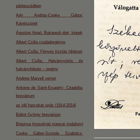
párbeszédben
Ady András-Cseke Gábor:
Kávészünet
Ágoston Hugó: Bukaresti élet, képek
Albert Csilla családregénye
Albert Csilla: Fényes tisztás (dráma)
Albert Csilla: Halványvörös és
halványfekete – regény
Andrew Marvell versei
Antoine de Saint-Exupéry: Citadella-
breviárium
az idő harcokat ujráz /1914-2014/
Bálint György breviárium
Bigonya (mosolygó magyar irodalom)
Cseke Gábor-Szonda Szabolcs: