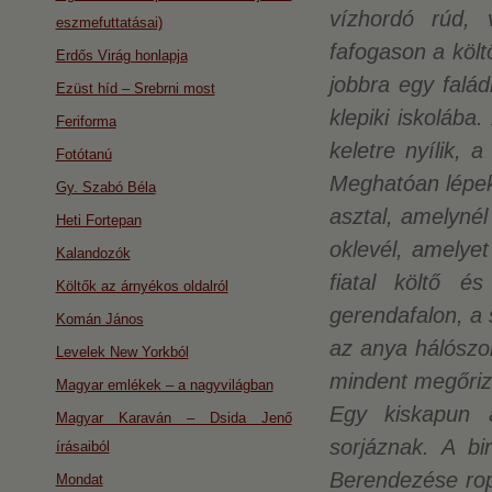
vízhordó rúd, 
eszmefuttatásai)
fafogason a költ
Erdős Virág honlapja
jobbra egy falá
Ezüst híd – Srebrni most
klepiki iskoláb
Feriforma
keletre nyílik, 
Fotótanú
Meghatóan lépek 
Gy. Szabó Béla
asztal, amelynél 
Heti Fortepan
oklevél, amelyet
Kalandozók
fiatal költő é
Költők az árnyékos oldalról
gerendafalon, a 
Komán János
az anya hálószob
Levelek New Yorkból
mindent megőrizn
Magyar emlékek – a nagyvilágban
Egy kiskapun 
Magyar Karaván – Dsida Jenő
sorjáznak. A bi
írásaiból
Berendezése rop
Mondat