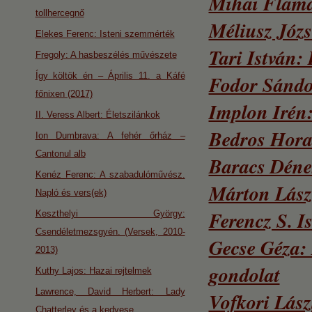
Mihai Flama
tollhercegnő
Méliusz Józs
Elekes Ferenc: Isteni szemmérték
Tari István:
Fregoly: A hasbeszélés művészete
Így költök én – Április 11. a Káfé
Fodor Sándor
főnixen (2017)
Implon Irén:
II. Veress Albert: Életszilánkok
Bedros Hora
Ion Dumbrava: A fehér őrház –
Cantonul alb
Baracs Déne
Kenéz Ferenc: A szabadulóművész.
Márton Lász
Napló és vers(ek)
Ferencz S. I
Keszthelyi György:
Csendéletmezsgyén. (Versek, 2010-
Gecse Géza: 
2013)
gondolat
Kuthy Lajos: Hazai rejtelmek
Lawrence, David Herbert: Lady
Vofkori Lás
Chatterley és a kedvese