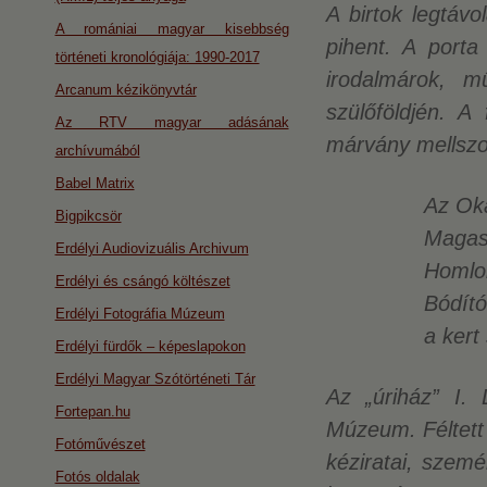
A birtok legtávo
A romániai magyar kisebbség
pihent. A porta
történeti kronológiája: 1990-2017
irodalmárok, mű
Arcanum kézikönyvtár
szülőföldjén. A 
Az RTV magyar adásának
márvány mellszo
archívumából
Babel Matrix
Az Oka
Bigpikcsör
Magasa
Erdélyi Audiovizuális Archivum
Homlok
Erdélyi és csángó költészet
Bódító 
Erdélyi Fotográfia Múzeum
a kert
Erdélyi fürdők – képeslapokon
Erdélyi Magyar Szótörténeti Tár
Az „úriház” I. 
Fortepan.hu
Múzeum. Féltett 
Fotóművészet
kéziratai, szemé
Fotós oldalak