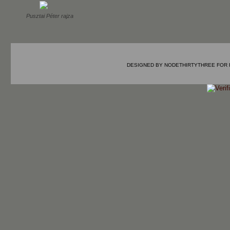
Pusztai Péter rajza
DESIGNED BY
NODETHIRTYTHREE
FOR