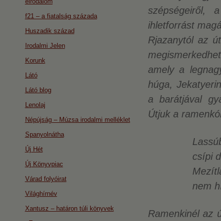
eirodalom
szépségeiről, a
f21 – a fiatalság százada
ihletforrást mag
Huszadik század
Rjazanytól az ú
Irodalmi Jelen
megismerkedhetün
Korunk
amely a legnag
Látó
húga, Jekatyeri
Látó blog
a barátjával g
Lenolaj
Útjuk a ramenkói 
Népújság – Múzsa irodalmi melléklet
Spanyolnátha
Lassúb
Új Hét
csípi 
Új Könyvpiac
Mezítl
Várad folyóirat
nem hí
Világhírnév
Xantusz – határon túli könyvek
Ramenkinél az út