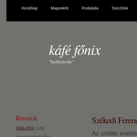
Kezdőlap
Magunkról
Postaláda
Szerzőink
káfé főnix
"kultúrpolip"
Rovatok
Székedi Ferenc
1956-2016
(129)
Az utóbbi évekb