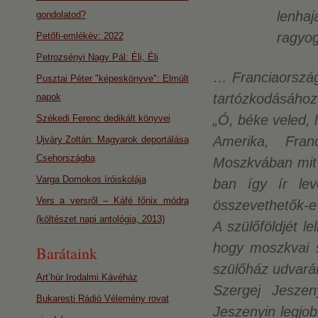
lenhaja
gondolatod?
ragyo
Petőfi-emlékév: 2022
Petrozsényi Nagy Pál: Éli, Éli
… Franciaország.
Pusztai Péter "képeskönyve": Elmúlt
tartózkodásához 
napok
„Ó, béke veled, l
Székedi Ferenc dedikált könyvei
Amerika, Fran
Ujváry Zoltán: Magyarok deportálása
Csehországba
Moszkvában mit 
Varga Domokos íróiskolája
ban így ír lev
Vers a versről – Káfé főnix módra
összevethetők-e 
(költészet napi antológia, 2013)
A szülőföldjét l
hogy moszkvai sí
Barátaink
szülőház udvará
Art’húr Irodalmi Kávéház
Szergej Jeszen
Bukaresti Rádió Vélemény rovat
Jeszenyin legjo