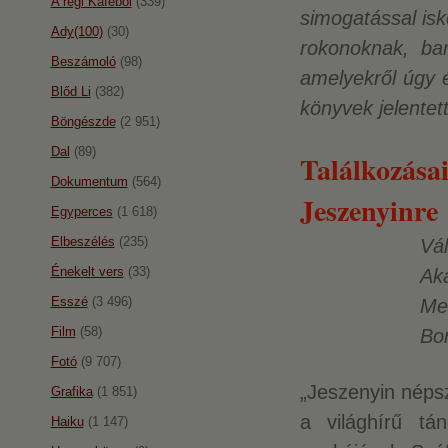
A régi Káféból
(339)
simogatással is
Ady(100)
(30)
rokonoknak, ba
Beszámoló
(98)
amelyekről úgy é
Blőd Li
(382)
könyvek jelentet
Böngészde
(2 951)
Dal
(89)
Találkozásai
Dokumentum
(564)
Jeszenyinre
Egyperces
(1 618)
Elbeszélés
(235)
Vá
Énekelt vers
(33)
Ak
Esszé
(3 496)
Me
Film
(58)
Bor
Fotó
(9 707)
„Jeszenyin népsz
Grafika
(1 851)
a világhírű tán
Haiku
(1 147)