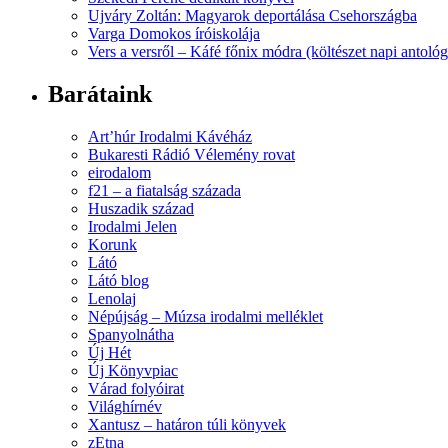
Ujváry Zoltán: Magyarok deportálása Csehországba
Varga Domokos íróiskolája
Vers a versről – Káfé főnix módra (költészet napi antológ
Barátaink
Art’húr Irodalmi Kávéház
Bukaresti Rádió Vélemény rovat
eirodalom
f21 – a fiatalság százada
Huszadik század
Irodalmi Jelen
Korunk
Látó
Látó blog
Lenolaj
Népújság – Múzsa irodalmi melléklet
Spanyolnátha
Új Hét
Új Könyvpiac
Várad folyóirat
Világhírnév
Xantusz – határon túli könyvek
zEtna