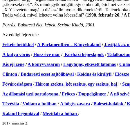
„sikeresekének”. És mindegyik mögött egy ember áll, értelmét vesztett
„X.Y levetette magát a diákszálló nyolcadik emeletéről. Tettének oka
Tudja valaki, mivel lehetett volna lebeszélni?
(1998. február 26. / A 
Forrás: Bukaresti élet, képek. Scripta Kiadó, 2001
Az eddigi fejezetek:
Fekete betűkkel
/
A Parlamentben – Könyvkaland
/
Javítják az u
A kutya vörös
/
Húsz éve már
/
Kórházi képeslapok
/
Találkozt
Kis éji zene
/
A könyvvásáron
/
Lágytojás, elkésett látomás
/
Culi
Clinton
/
Budaresti ecset sajtólibával
/
Koldus és királyfi
/
Elössze
Fővárosiságom
/
Három szekus, két szekus, egy szekus, haj
! /
Sza
Az állomási taxi paradoxona
/
Fröccs
/
Doppelgänger
/
A nő szívé
Tévévita
/
Voltam a boltban
/
A bőgés zavara
/
Baleset-halálok
/
K
Kaland begóniával
/
Mezítláb a hóban
/
2017. március 2.