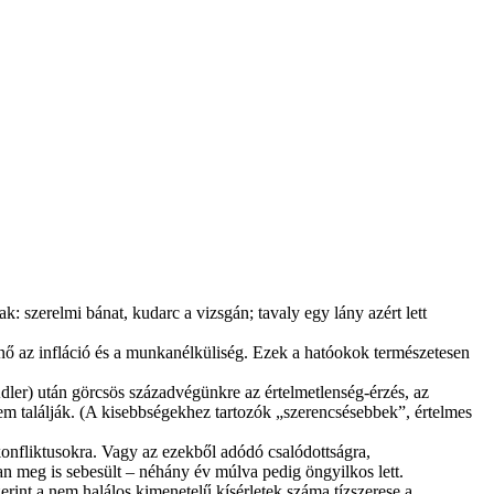
: szerelmi bánat, kudarc a vizsgán; tavaly egy lány azért lett
ő az infláció és a munkanélküliség. Ezek a hatóokok természetesen
Adler) után görcsös századvégünkre az értelmetlenség-érzés, az
nem találják. (A kisebbségekhez tartozók „szerencsésebbek”, értelmes
onfliktusokra. Vagy az ezekből adódó csalódottságra,
an meg is sebesült – néhány év múlva pedig öngyilkos lett.
rint a nem halálos kimenetelű kísérletek száma tízszerese a