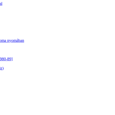
al
Csoma nyomában
1980-89]
jz)