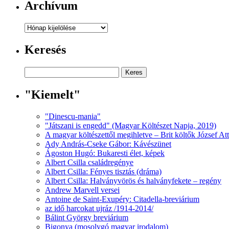
Archívum
Archívum
Keresés
"Kiemelt"
"Dinescu-mania"
"Játszani is engedd" (Magyar Költészet Napja, 2019)
A magyar költészettől megihletve – Brit költők József At
Ady András-Cseke Gábor: Kávészünet
Ágoston Hugó: Bukaresti élet, képek
Albert Csilla családregénye
Albert Csilla: Fényes tisztás (dráma)
Albert Csilla: Halványvörös és halványfekete – regény
Andrew Marvell versei
Antoine de Saint-Exupéry: Citadella-breviárium
az idő harcokat ujráz /1914-2014/
Bálint György breviárium
Bigonya (mosolygó magyar irodalom)