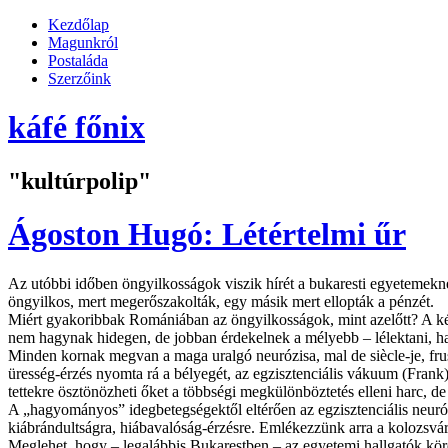
Kezdőlap
Magunkról
Postaláda
Szerzőink
káfé főnix
"kultúrpolip"
Ágoston Hugó: Létértelmi űr
Az utóbbi időben öngyilkosságok viszik hírét a bukaresti egyetemeknek
öngyilkos, mert megerőszakolták, egy másik mert ellopták a pénzét.
Miért gyakoribbak Romániában az öngyilkosságok, mint azelőtt? A ké
nem hagynak hidegen, de jobban érdekelnek a mélyebb – lélektani, ha ú
Minden kornak megvan a maga uralgó neurózisa, mal de siècle-je, frusz
üresség-érzés nyomta rá a bélyegét, az egzisztenciális vákuum (Frank)
tettekre ösztönözheti őket a többségi megkülönböztetés elleni harc, de mé
A „hagyományos” idegbetegségektől eltérően az egzisztenciális neuró
kiábrándultságra, hiábavalóság-érzésre. Emlékezzünk arra a kolozsvári
Meglehet, hogy – legalábbis Bukarestben – az egyetemi hallgatók köréb