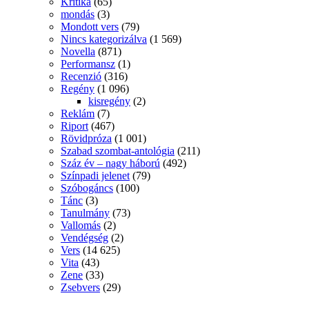
Kritika
(65)
mondás
(3)
Mondott vers
(79)
Nincs kategorizálva
(1 569)
Novella
(871)
Performansz
(1)
Recenzió
(316)
Regény
(1 096)
kisregény
(2)
Reklám
(7)
Riport
(467)
Rövidpróza
(1 001)
Szabad szombat-antológia
(211)
Száz év – nagy háború
(492)
Színpadi jelenet
(79)
Szóbogáncs
(100)
Tánc
(3)
Tanulmány
(73)
Vallomás
(2)
Vendégség
(2)
Vers
(14 625)
Vita
(43)
Zene
(33)
Zsebvers
(29)