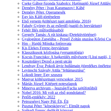
Cseke Gábor-Szonda Szabolcs: Hajónapló József Attiláv
Demény Péter / Ivan Karamazov/: Kábé
Demény Péter. Operamesék
Egy kis Káfé-történelem
Első versem (költészet napi antológia, 2016)
Faludy György és az esőerdő (napló és breviárium)
Fehér Illés műfordításaiból
Gergely Tamás: A rút kiskasa (Detektivtörténet)
Gyalogúton Zanglába – Pengő Zoltán utazása Kőrösi 
Hm – Hajdú Mónika fotórovata
Kis Elekes Ferenc-breviárium
Klasszikusok kézfogása (versantológia)
Kocsis Francisko: A bajkerülés művészete [Lírai napló, 
Kosztolányi Dezső a pesti utcán
Lendvay Éva: Pokoli árviz hullámain (töredékes önéletra
Levinschi Szávuly Attila "feltámasztása"
Lokodi Imre: Egy szuszra
Magyar költészetnapi verscsokor, 2015
Máriás József: Kitépett noteszlapok
Minerva archivum – Igazság/Faclia sajtófotóiból
Nobel 2016: Mi volt az első gondolatod?
Petőfi-emlékév: 2022
Petrozsényi Nagy Pál: Éli, Éli
Pusztai Péter "képeskönyve": Elmúlt napok
Székedi Ferenc dedikált könyvei