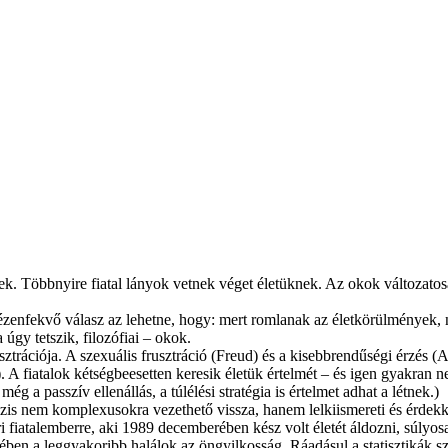
. Többnyire fiatal lányok vetnek véget életüknek. Az okok változatosak
zenfekvő válasz az lehetne, hogy: mert romlanak az életkörülmények, n
gy tetszik, filozófiai – okok.
trációja. A szexuális frusztráció (Freud) és a kisebbrendűségi érzés (
. A fiatalok kétségbeesetten keresik életük értelmét – és igen gyakran 
g a passzív ellenállás, a túlélési stratégia is értelmet adhat a létnek.)
zis nem komplexusokra vezethető vissza, hanem lelkiismereti és érdekk
 fiatalemberre, aki 1989 decemberében kész volt életét áldozni, súlyos
en a leggyakoribb halálok az öngyilkosság. Ráadásul a statisztikák sze