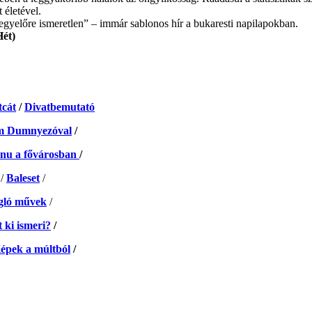
 életével.
 egyelőre ismeretlen” – immár sablonos hír a bukaresti napilapokban.
Hét)
tcát
/
Divatbemutató
am Dumnyezóval
/
anu a fővárosban
/
/
Baleset
/
gló művek
/
t ki ismeri?
/
épek a múltból
/