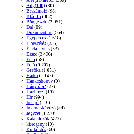
A régi Káféból
(339)
Ady(100)
(30)
Beszámoló
(98)
Blőd Li
(382)
Böngészde
(2 951)
Dal
(89)
Dokumentum
(564)
Egyperces
(1 618)
Elbeszélés
(235)
Énekelt vers
(33)
Esszé
(3 496)
Film
(58)
Fotó
(9 707)
Grafika
(1 851)
Haiku
(1 147)
Hangoskönyv
(9)
Hány óra?
(27)
Házimozi
(19)
Hír
(994)
Interjú
(516)
Internet-kávézó
(44)
Jegyzet
(1 230)
Kalandozók
(425)
kisregény
(19)
Körkérdés
(69)