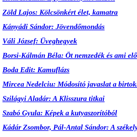
Zöld Lajos: Kölcsönkért élet, kamatra
Kányádi Sándor: Jövendőmondás
Váli József: Üveghegyek
Borsi-Kálmán Béla: Öt nemzedék és ami elő
Boda Edit: Kamuflázs
Mircea Nedelciu: Módosító javaslat a birtok
Szilágyi Aladár: A Klisszura titkai
Szabó Gyula: Képek a kutyaszorítóból
Kádár Zsombor, Pál-Antal Sándor: A székelyf