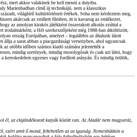
ész, mert akkor valakinek be kell menni a dutyiba.
avaly Marienbadban című új technikájú, nem a klasszikus
századi, világhírű kultúrtörténeti értékek. Soha nem kérdeztem meg,
zen akárcsak az említett filmben, itt is kavarog az emlékezet,
khogy az amolyan kirakós játékként összerakott alkotás ezúttal a
rt irodalmárként, a Hét szerkesztőjeként még 1988-ban átköltözött,
olyan ország Európában, amelyet – legalábbis az általunk látott
en állja a sarat abban a piacgazdasági versenyben, ahol ugyancsak
k az utóbbi időben számos kiadó számára jelentették a
esen, mindig szerények, mindig mosolygósak és csak azt látni, hogy
s a kereskedelem egyenes vagy fordított arányán. És mindig örülök,
hol él, az elajándékozott kutyák között van. Az Aladár nem magyaráz,
ól, ezért amit ő mond, feltehetően az az igazság. Nemesbükkön a
akik halálra marcangoltak a falu futballpályáján egy hétéves