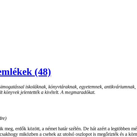
emlékek (48)
ó simogatással iskoláknak, könyvtáraknak, egyetemnek, antikváriumnak
t könyvek jelentették a kivételt. A megmaradókat.
dre)
meg, erdők között, a német határ szélén. De hát azért a legtöbben mé
 csakhogy miközben a csehek az utolsó oszlopot is megőrizték és a kö