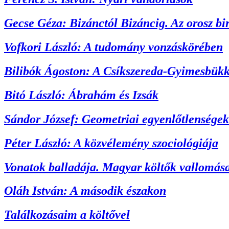
Gecse Géza: Bizánctól Bizáncig. Az orosz b
Vofkori László: A tudomány vonzáskörében
Bilibók Ágoston: A Csíkszereda-Gyimesbükk 
Bitó László: Ábrahám és Izsák
Sándor József: Geometriai egyenlőtlenségek
Péter László: A közvélemény szociológiája
Vonatok balladája. Magyar költők vallomása
Oláh István: A második északon
Találkozásaim a költővel