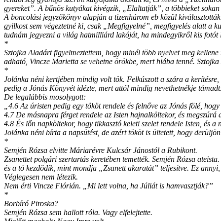
gyereket”. A bűnös kutyákat kivégzik, „Elaltatják”, a többieket soka
A boncolási jegyzőkönyv alapján a tizenhárom eb közül kiválasztották az
gyilkost sem végeztetné ki, csak „Megfigyelné”, megfigyelés alatt a 
tudnám jegyezni a világ hatmilliárd lakóját, ha mindegyikről kis fotó
*
Sztojka Aladárt figyelmeztettem, hogy minél több nyelvet meg kelle
adható, Vincze Marietta se vehetne örökbe, mert hiába tenné. Sztojka
*
Jolánka néni kertjében mindig volt tök. Felkúszott a szára a kerítésre
pedig a Jónás Könyvét idézte, mert attól mindig nevethetnékje támadt
De legalábbis mosolygott:
„4.6 Az úristen pedig egy tököt rendele és felnőve az Jónás fölé, hog
4.7 De másnapra férget rendele az Isten hajnalköltekor, és megszúrá a
4.8 És lőn napköltekor, hogy tikkasztó keleti szelet rendele Isten, é
Jolánka néni bírta a napsütést, de azért tököt is ültetett, hogy derü
*
Semjén Rózsa elvitte Máriarévre Kulcsár Jánostól a Rubikont.
Zsanettet polgári szertartás keretében temették. Semjén Rózsa ateista.
és a tó kezdődik, mint mondja „Zsanett akaratát” teljesítve. Ez annyi,
Véglegesen nem létezik.
Nem érti Vincze Flórián. „Mi lett volna, ha Júliát is hamvasztják?”
*
Borbíró Piroska?
Semjén Rózsa sem hallott róla. Vagy elfelejtette.