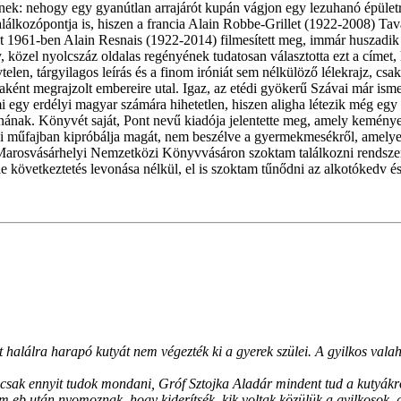
lnek: nehogy egy gyanútlan arrajárót kupán vágjon egy lezuhanó épületr
találkozópontja is, hiszen a francia Alain Robbe-Grillet (1922-2008) T
t 1961-ben Alain Resnais (1922-2014) filmesített meg, immár huszadik 
zel nyolcszáz oldalas regényének tudatosan választotta ezt a címet, his
telen, tárgyilagos leírás és a finom iróniát sem nélkülöző lélekrajz, csa
aként megrajzolt embereire utal. Igaz, az etédi gyökerű Szávai már isme
 egy erdélyi magyar számára hihetetlen, hiszen aligha létezik még egy 
alnának. Könyvét saját, Pont nevű kiadója jelentette meg, amely kemény
zai műfajban kipróbálja magát, nem beszélve a gyermekmesékről, amelye
 Marosvásárhelyi Nemzetközi Könyvvásáron szoktam találkozni rendszer
e következtetés levonása nélkül, el is szoktam tűnődni az alkotókedv é
halálra harapó kutyát nem végezték ki a gyerek szülei. A gyilkos vala
 csak ennyit tudok mondani, Gróf Sztojka Aladár mindent tud a kutyákr
m eb után nyomoznak, hogy kiderítsék, kik voltak közülük a gyilkosok, 