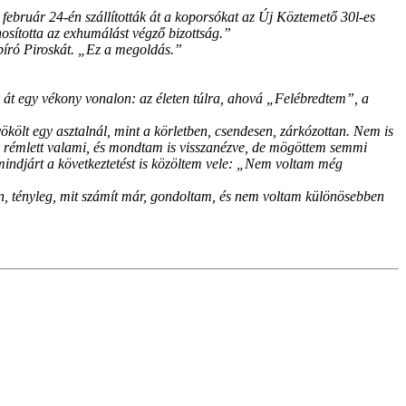
. február 24-én szállították át a koporsókat az Új Köztemető 30l-es
nosította az exhumálást végző bizottság.”
rbíró Piroskát. „Ez a megoldás.”
 át egy vékony vonalon: az életen túlra, ahová „Felébredtem”, a
ölt egy asztalnál, mint a körletben, csendesen, zárkózottan. Nem is
 rémlett valami, és mondtam is visszanézve, de mögöttem semmi
indjárt a következtetést is közöltem vele: „Nem voltam még
, tényleg, mit számít már, gondoltam, és nem voltam különösebben