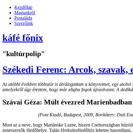
Kezdőlap
Magunkról
Postaláda
Szerzőink
káfé főnix
"kultúrpolip"
Székedi Ferenc: Arcok, szavak, 
Az utóbbi években többször is átválogattam a könyveimet, egy utols
amelyekről úgy éreztem, hogy már aligha fogok újraolvasni. A dedikál
Szávai Géza: Múlt évezred Marienbadban
(Pont Kiadó, Budapest, 2009, Borítóterv: Dali En
Most az a neve, hogy Mariánske Lazne, hiszen Csehországban húzódik 
zeneszerzők fürdőhelye.
Talán Herkulesfürdőhöz lehetne hasonlítani,