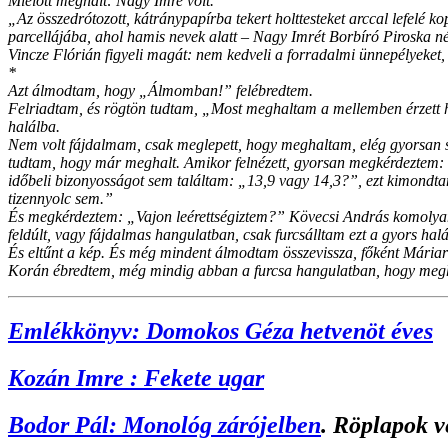
Mielőtt meghalt: Nagy Imre volt.
„Az összedrótozott, kátránypapírba tekert holttesteket arccal lefelé k
parcellájába, ahol hamis nevek alatt – Nagy Imrét Borbíró Piroska név
Vincze Flórián figyeli magát: nem kedveli a forradalmi ünnepélyeket
*
Azt álmodtam, hogy „Álmomban!” felébredtem.
Felriadtam, és rögtön tudtam, „Most meghaltam a mellemben érzett ha
halálba.
Nem volt fájdalmam, csak meglepett, hogy meghaltam, elég gyorsan sz
tudtam, hogy már meghalt. Amikor felnézett, gyorsan megkérdeztem:
időbeli bizonyosságot sem találtam: „13,9 vagy 14,3?”, ezt kimondta
tizennyolc sem.”
És megkérdeztem: „Vajon leérettségiztem?” Kövecsi András komolyan 
feldúlt, vagy fájdalmas hangulatban, csak furcsálltam ezt a gyors halá
És eltűnt a kép. És még mindent álmodtam összevissza, főként Máriarév
Korán ébredtem, még mindig abban a furcsa hangulatban, hogy me
Emlékkönyv: Domokos Géza hetvenöt éves
Kozán Imre : Fekete ugar
Bodor Pál: Monológ zárójelben
. Röplapok v