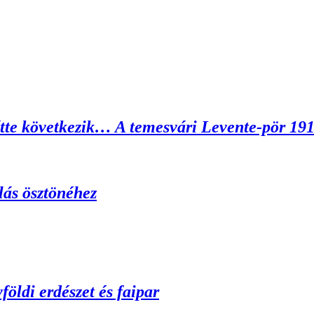
tte következik… A temesvári Levente-pör 19
lás ösztönéhez
öldi erdészet és faipar