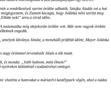
bbiek a rendelkezések szerint örökbe adhatók. Sztojka Aladár ezt a hat
t megjegyeztem, és Zsanett kacagta, hogy Jolánka néni szerint meg
Elhitte neki” arra a rövid időre.
”. A matematika még idejekorán örökbe vett. Már nem vagyok örökbe
nőtteknek engedik.
kök, amelyek látványa Jónást, a menekülő prófétát idézte, Mayer Jolánka
. És nagy örömmel örvendezék Jónás a tök miatt.
alált, és monda: „Jobb halnom, mint élnem!”
öző nyelveken különböző csodanövényt emleget.
enni: elszórta a hamvakat a máriarévi kastélypark végén, ahol a nádas