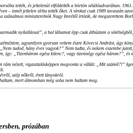
oporsóba tették, és jeltelenül elföldelték a börtön sétálóudvarában. 1961
en – ismét jeltelen sírba tették őket. A sírokat csak 1989 tavaszán azo
, a szánalmas miniszterelnök Nagy Imrétől irtózik, de megszerettem Bo
rmadik nyilallással”, a bal lábamat épp csak áthúztam a sötétségből,
étnéztem, ugyanilyen gyorsan vettem észre Kövecsi Andrást, úgy könyök
 „Nem tudod, hány éves vagyok?” Nem tudta, és nekem eszembe jutott,
m, így: „Tizenhárom egész kilenc?, vagy tizennégy egész három?”, és m
rám nézett, vigasztalásképpen megvonta a vállát: „Mit számít?!” Igen
lt.
ről, szép nőkről, érett lányokról.
ghaltam, mert álmomban még soha nem haltam meg.
ersben, prózában