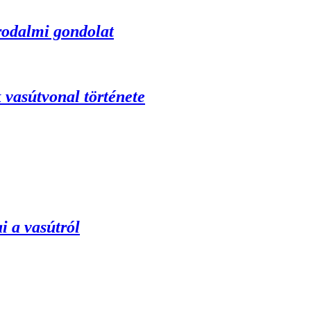
irodalmi gondolat
vasútvonal története
i a vasútról