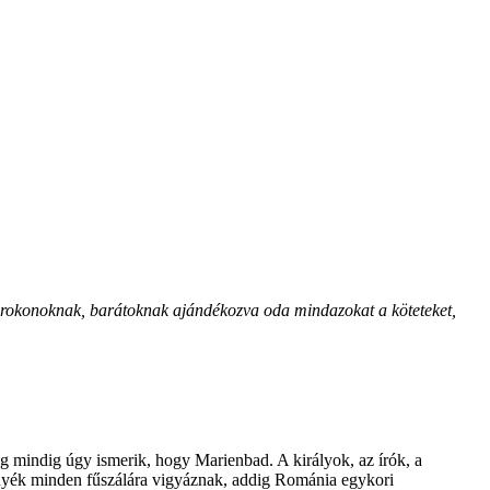
, rokonoknak, barátoknak ajándékozva oda mindazokat a köteteket,
g mindig úgy ismerik, hogy Marienbad. A királyok, az írók, a
rnyék minden fűszálára vigyáznak, addig Románia egykori