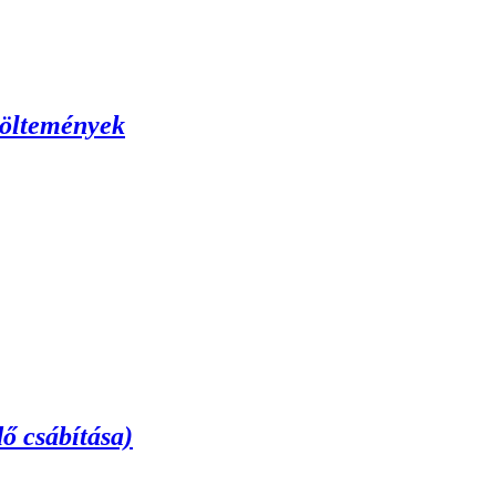
 öltemények
ő csábítása)