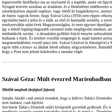
legnevesebb fürdőhelye ma az enyészeté és a legtöbb, amire ott figye
Nyugati testvére azonban az irodalom- és a filmtörténet emlékezetes 
sztoriképzésen alapuló regénye, vagy ebből írt forgatókönyve, amelye
de biztos vagyok benne, hogy Szávai Géza (1950) nem éppen vékony, kö
egymásba hatol a jelen és a múlt, az első és harmadik személy, a szenv
rendszerváltás utáni évek Magyarországára, és nem egyszer típusfigur
így a lehető legtárgyilagosabb szemmel tudta megfigyelni mindazt, ami
médiatükrök szerint – a társadalmi gyűlölet folyói ennyire szétszabd
hullanak a fejek. És közben vezetője rengeteget ír, majd minden pró
megmeneküléshez vezető piaci rést. Szávai Gézával és feleségével a
egyre több a könyv az általuk bérelt néhány négyzetméteren. Bármifél
hogy a Pont nem jelenti kötelezően a mondat végét.
Szávai Géza: Múlt évezred Marienbadban
Mielőtt meghalt (befejező fejezet)
Sztojka Aladár csak annyit mondott, hogy a kétéves Takács Dominikot 
nem indokol, csak kijelent.
Szerintem Takács Dominik szülei kivégezték gyerekük gyilkosát. Én is
rendőrség gyanúja szerint kutyafalka alakult ki, és mind a „Tizenháro