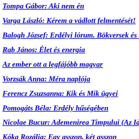
Tompa Gábor: Aki nem én
Varga László: Kérem a vádlott felmentését!
Balogh József: Erdélyi lórum. Bökversek és
Rab János: Élet és energia
Az ember ott a legfájóbb magyar
Vorzsák Anna: Méra naplója
Ferencz Zsuzsanna: Kik és Mik ügyei
Pomogáts Béla: Erdély hűségében
Nicolae Bucur: Ademenirea Timpului (Az Id
Kóka Rozália: Egy asszon, két asszon