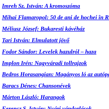
Imreh Sz. István: A kromoszóma
Mihai Flamaropol: 50 de ani de hochei în 
Méliusz József: Bukaresti kávéház
Tari István: Elmulatott jövő
Fodor Sándor: Levelek hazulról – haza
Implon Irén: Nagyváradi tollrajzok
Bedros Horasangian: Magányos ló az autóp
Baracs Dénes: Chansonévek
Márton László: Harangok
Ferencz S. István: Nyári vándorlások