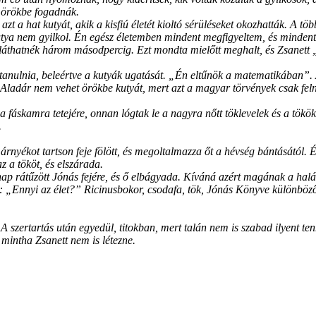
n örökbe fogadnák.
t a hat kutyát, akik a kisfiú életét kioltó sérüléseket okozhatták. A tö
kutya nem gyilkol. Én egész életemben mindent megfigyeltem, és minden
t láthatnék három másodpercig. Ezt mondta mielőtt meghalt, és Zsanett „
ne tanulnia, beleértve a kutyák ugatását. „Én eltűnök a matematikában
 Aladár nem vehet örökbe kutyát, mert azt a magyar törvények csak fel
, a fáskamra tetejére, onnan lógtak le a nagyra nőtt töklevelek és a tö
.
y árnyékot tartson feje fölött, és megoltalmazza őt a hévség bántásától
z a tököt, és elszárada.
s a nap rátűzött Jónás fejére, és ő elbágyada. Kíváná azért magának a h
ljön: „Ennyi az élet?” Ricinusbokor, csodafa, tök, Jónás Könyve különb
 A szertartás után egyedül, titokban, mert talán nem is szabad ilyent t
 mintha Zsanett nem is létezne.